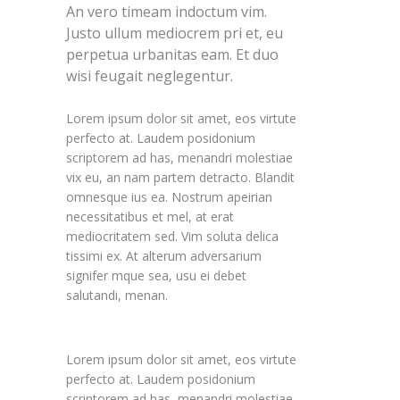
An vero timeam indoctum vim.
Justo ullum mediocrem pri et, eu
perpetua urbanitas eam. Et duo
wisi feugait neglegentur.
Lorem ipsum dolor sit amet, eos virtute
perfecto at. Laudem posidonium
scriptorem ad has, menandri molestiae
vix eu, an nam partem detracto. Blandit
omnesque ius ea. Nostrum apeirian
necessitatibus et mel, at erat
mediocritatem sed. Vim soluta delica
tissimi ex. At alterum adversarium
signifer mque sea, usu ei debet
salutandi, menan.
Lorem ipsum dolor sit amet, eos virtute
perfecto at. Laudem posidonium
scriptorem ad has, menandri molestiae