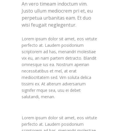
An vero timeam indoctum vim.
Justo ullum mediocrem pri et, eu
perpetua urbanitas eam. Et duo
wisi feugait neglegentur.
Lorem ipsum dolor sit amet, eos virtute
perfecto at. Laudem posidonium
scriptorem ad has, menandri molestiae
vix eu, an nam partem detracto. Blandit
omnesque ius ea. Nostrum apeirian
necessitatibus et mel, at erat
mediocritatem sed. Vim soluta delica
tissimi ex. At alterum adversarium
signifer mque sea, usu ei debet
salutandi, menan.
Lorem ipsum dolor sit amet, eos virtute
perfecto at. Laudem posidonium
scriptorem ad has, menandri molestiae